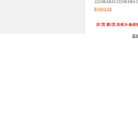
22218EAKE4 22219CDE4 2
[
详细信息
]
共7页 第1页 共有26 条
苏I