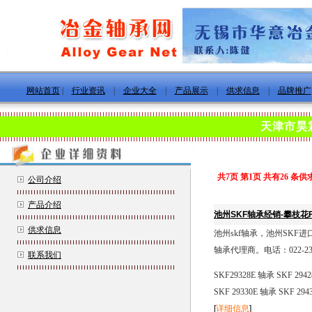
网站首页
|
行业资讯
|
企业大全
|
产品展示
|
供求信息
|
品牌推广
天津市昊
共7页 第1页 共有26 条
公司介绍
产品介绍
池州SKF轴承经销-攀枝花
供求信息
池州skf轴承，池州SKF
轴承代理商。电话：022-23
联系我们
SKF29328E 轴承 SKF 294
SKF 29330E 轴承 SKF 294
[
详细信息
]